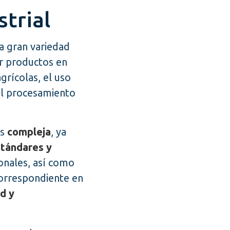
strial
 gran variedad
ar productos en
grícolas, el uso
el procesamiento
es
compleja
, ya
tándares y
ionales, así como
orrespondiente en
ad y