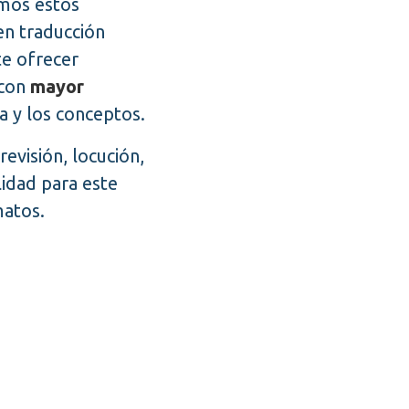
mos estos
en traducción
te ofrecer
con
mayor
a y los conceptos.
evisión, locución,
ilidad para este
matos.