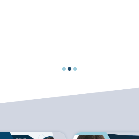
cuenten con la experiencia y el buen
hacer de Ángela para hacer más
accesible sus productos.
(Fragmento)
Vicente Bru García, director del
grupo de teatro amateur
Teatràdum