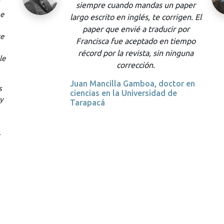
er
locución de la audiodescripción de
. El
nuestra producción de Sueño de una
r
noche de verano fue todo un
po
privilegio para nosotros.
na
Desde el principio, demostró
tomarse su trabajo muy en serio,
en
consultando conmigo y con el elenco
en todo momento, no solo sus dudas
sobre el aspecto visual y lingüístico
de la obra, sino también sobre su
enfoque más dramático y
anticipando los posibles obstáculos
temporales y gestuales que podían
complicar la creación de la
audiodescripción.
Aconsejo a cualquier proveedor de
servicios culturales o lingüísticos que