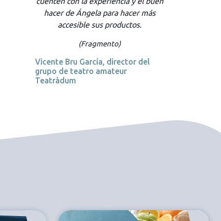
Castellano Inglés, mención
Francés, en la Universidad Arturo
Prat