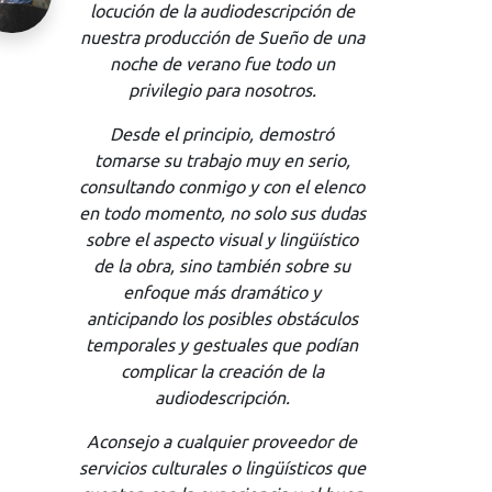
Universidad Arturo Prat hemos
trabajado con Karen por más de dos
años, ayudándonos a formar a
nuestros estudiantes en el área de la
traducción audiovisual. Karen
rápidamente se transformó en una
parte importante de nuestro equipo
de formadores, demostrando no solo
un sólido conocimiento en su área,
sino que un impecable
profesionalismo.
Recomiendo los servicios de Karen a
todas aquellas empresas o
particulares que necesiten servicios
lingüísticos profesionales y del más
alto nivel. Muchas gracias.
Claudio Vera Araya, director de la
carrera de Traducción Inglés