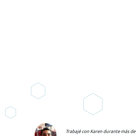
nte más de un
La traducción fue perfecta porq