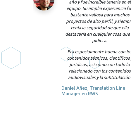
nerla en el
siempre cuando mandas un
pap
eriencia fue
largo escrito en inglés, te corrigen
ra muchos
paper
que envié a traducir po
l, y siempre
Francisca fue aceptado en tiem
e que ella
récord por la revista, sin ningu
r cosa que le
corrección.
Juan Mancilla Gamboa, doctor 
ena con los
ciencias en la Universidad de
ientíficos y
Tarapacá
on todo lo
contenidos
titulación.
on Line