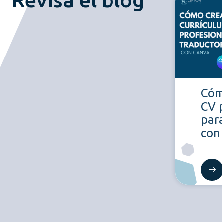
Cóm
CV 
par
con