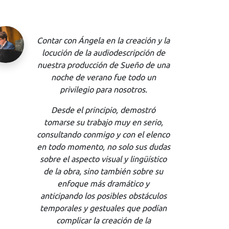
En la Carrera de Traducción de la
Universidad Arturo Prat hemos
trabajado con Karen por más de dos
años, ayudándonos a formar a
nuestros estudiantes en el área de la
traducción audiovisual. Karen
rápidamente se transformó en una
parte importante de nuestro equipo
de formadores, demostrando no solo
un sólido conocimiento en su área,
sino que un impecable
profesionalismo.
Recomiendo los servicios de Karen a
todas aquellas empresas o
particulares que necesiten servicios