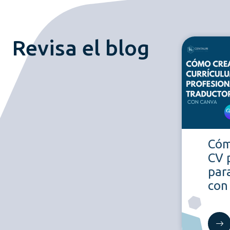
Revisa el blog
Cóm
CV 
par
con