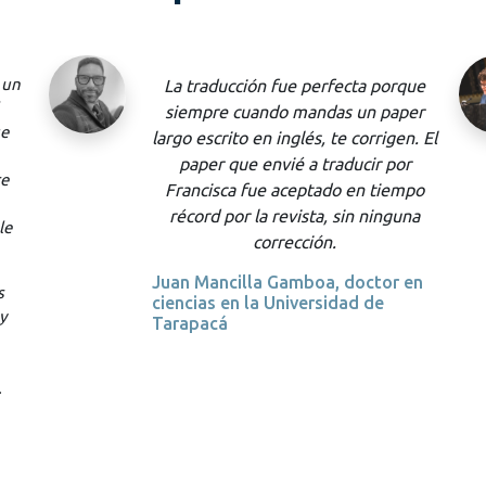
ue
Contar con Ángela en la creación y la
er
locución de la audiodescripción de
. El
nuestra producción de Sueño de una
r
noche de verano fue todo un
po
privilegio para nosotros.
na
Desde el principio, demostró
tomarse su trabajo muy en serio,
en
consultando conmigo y con el elenco
en todo momento, no solo sus dudas
sobre el aspecto visual y lingüístico
de la obra, sino también sobre su
enfoque más dramático y
anticipando los posibles obstáculos
temporales y gestuales que podían
complicar la creación de la