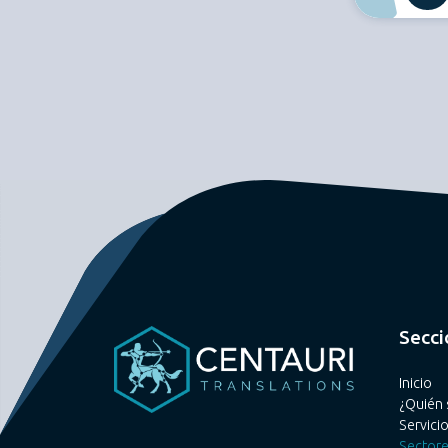
Secci
Inicio
¿Quién 
Servici
Sector